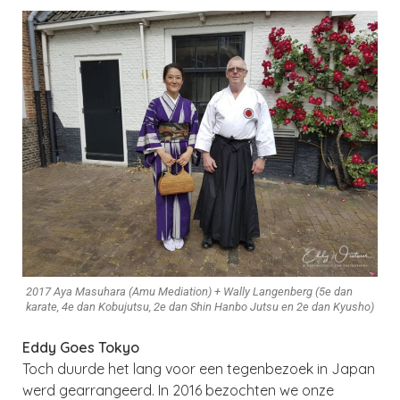
2017 Aya Masuhara (Amu Mediation) + Wally Langenberg (5e dan
karate, 4e dan Kobujutsu, 2e dan Shin Hanbo Jutsu en 2e dan Kyusho)
Eddy Goes Tokyo
Toch duurde het lang voor een tegenbezoek in Japan
werd gearrangeerd. In 2016 bezochten we onze