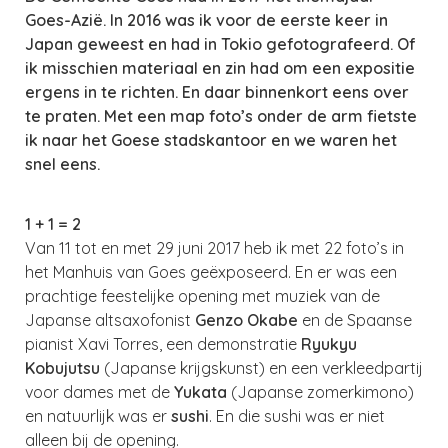
Goes-Azië. In 2016 was ik voor de eerste keer in
Japan geweest en had in Tokio gefotografeerd. Of
ik misschien materiaal en zin had om een expositie
ergens in te richten. En daar binnenkort eens over
te praten. Met een map foto’s onder de arm fietste
ik naar het Goese stadskantoor en we waren het
snel eens.
1 + 1 = 2
Van 11 tot en met 29 juni 2017 heb ik met 22 foto’s in
het Manhuis van Goes geëxposeerd. En er was een
prachtige feestelijke opening met muziek van de
Japanse altsaxofonist
Genzo Okabe
en de Spaanse
pianist Xavi Torres, een demonstratie
Ryukyu
Kobujutsu
(Japanse krijgskunst) en een verkleedpartij
voor dames met de
Yukata
(Japanse zomerkimono)
en natuurlijk was er
sushi
. En die sushi was er niet
alleen bij de opening.