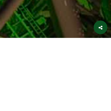
FOTOGRAFIE + BEWERKING:
3
EDDY WESTVEER
LEES OOK HET VERHAAL
EDDY GOES TOKYO
Bekijk welke foto’s er nog te koop zijn.
DE PRIJZEN:
Formaat 40 x 60 cm € 60,00
Formaat 60 x 60 cm € 75,00