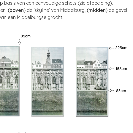
 op basis van een eenvoudige schets (zie afbeelding).
pen:
(boven)
de ‘skyline’ van Middelburg,
(midden)
de gevel
n een Middelburgse gracht.