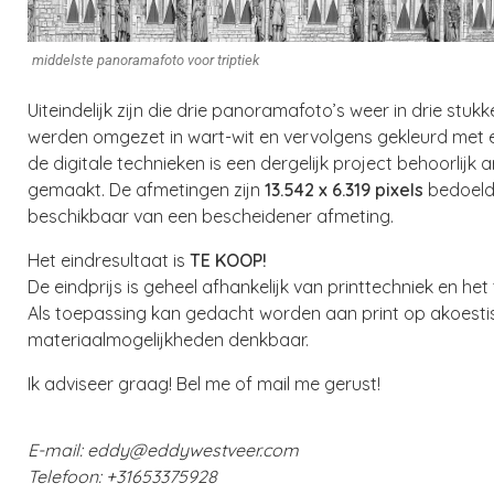
middelste panoramafoto voor triptiek
Uiteindelijk zijn die drie panoramafoto’s weer in drie s
werden omgezet in wart-wit en vervolgens gekleurd met
de digitale technieken is een dergelijk project behoorlij
gemaakt. De afmetingen zijn
13.542 x 6.319 pixels
bedoeld 
beschikbaar van een bescheidener afmeting.
Het eindresultaat is
TE KOOP!
De eindprijs is geheel afhankelijk van printtechniek en h
Als toepassing kan gedacht worden aan print op akoestis
materiaalmogelijkheden denkbaar.
Ik adviseer graag! Bel me of mail me gerust!
E-mail:
eddy@eddywestveer.com
Telefoon: +31653375928