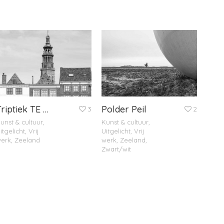
HOME
OVER MIJ
PORTFOLIO
NIEUWS
CONTACT
Triptiek TE KOOP!
Polder Peil
3
2
unst & cultuur
,
Kunst & cultuur
,
itgelicht
,
Vrij
Uitgelicht
,
Vrij
erk
,
Zeeland
werk
,
Zeeland
,
Zwart/wit