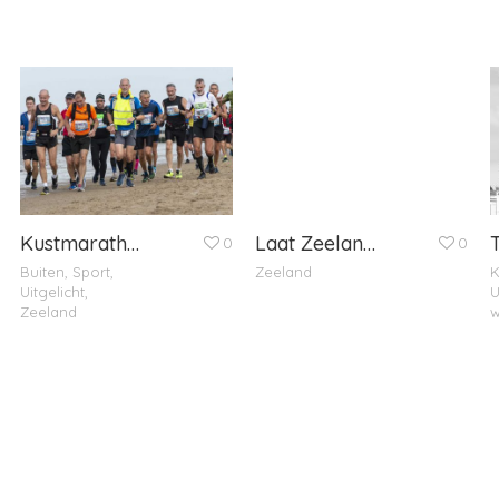
Kustmarathon 2019
Laat Zeeland zien!
0
0
Buiten
,
Sport
,
Zeeland
K
Uitgelicht
,
U
Zeeland
w