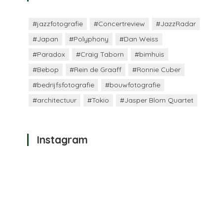
#jazzfotografie
#Concertreview
#JazzRadar
#Japan
#Polyphony
#Dan Weiss
#Paradox
#Craig Taborn
#bimhuis
#Bebop
#Rein de Graaff
#Ronnie Cuber
#bedrijfsfotografie
#bouwfotografie
#architectuur
#Tokio
#Jasper Blom Quartet
Instagram