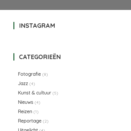
INSTAGRAM
oor
rans
an
er
CATEGORIEËN
oeven
Fotografie
(8)
Jazz
(4)
Kunst & cultuur
(5)
Nieuws
(4)
Reizen
(1)
Reportage
(2)
Uitgelicht
(4)