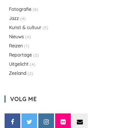
Fotografie
(8)
Jazz
(4)
Kunst & cultuur
(5)
Nieuws
(4)
Reizen
(1)
Reportage
(2)
Uitgelicht
(4)
Zeeland
(2)
VOLG ME