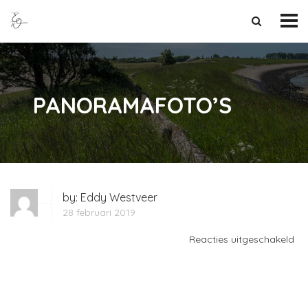
PANORAMAFOTO’S
by:
Eddy Westveer
28 februari 2019
vo
Reacties uitgeschakeld
PA