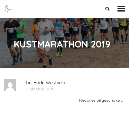
KUSTMARATHON 2019
by:
Eddy Westveer
7 oktober 2019
vo
Reacties uitgeschakeld
KU
20