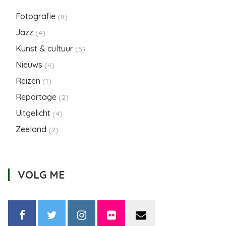
Fotografie
(8)
Jazz
(4)
Kunst & cultuur
(5)
Nieuws
(4)
Reizen
(1)
Reportage
(2)
Uitgelicht
(4)
Zeeland
(2)
VOLG ME