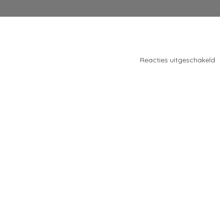
v
Reacties uitgeschakeld
T
B
V