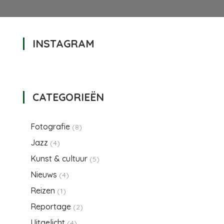
INSTAGRAM
oor
HE
IG
ICIOUS
CATEGORIEËN
Fotografie
(8)
Jazz
(4)
Kunst & cultuur
(5)
Nieuws
(4)
Reizen
(1)
Reportage
(2)
Uitgelicht
(4)