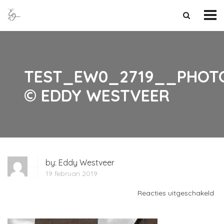
TEST_EW0_2719__PHOT
© EDDY WESTVEER
by:
Eddy Westveer
19 februari 2019
vo
Reacties uitgeschakeld
TE
©