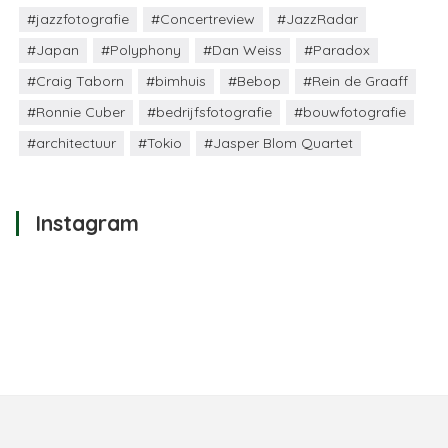
#jazzfotografie
#Concertreview
#JazzRadar
#Japan
#Polyphony
#Dan Weiss
#Paradox
#Craig Taborn
#bimhuis
#Bebop
#Rein de Graaff
#Ronnie Cuber
#bedrijfsfotografie
#bouwfotografie
#architectuur
#Tokio
#Jasper Blom Quartet
Instagram