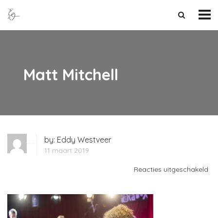
Matt Mitchell
by:
Eddy Westveer
11 maart 2019
vo
Reacties uitgeschakeld
Ma
Mit