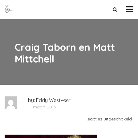
Craig Taborn en Matt
Mittchell
by:
Eddy Westveer
11 maart 2019
vo
Reacties uitgeschakeld
Cr
Ta