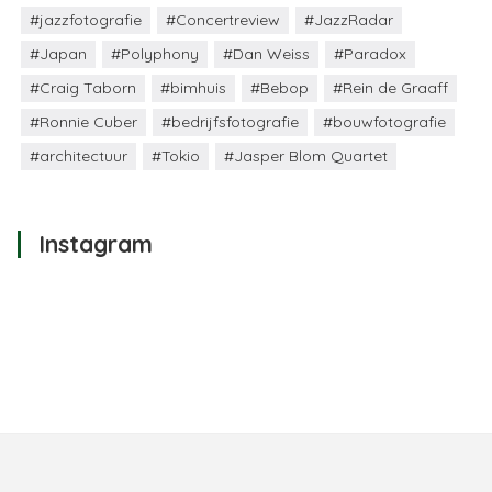
#jazzfotografie
#Concertreview
#JazzRadar
#Japan
#Polyphony
#Dan Weiss
#Paradox
#Craig Taborn
#bimhuis
#Bebop
#Rein de Graaff
#Ronnie Cuber
#bedrijfsfotografie
#bouwfotografie
#architectuur
#Tokio
#Jasper Blom Quartet
Instagram