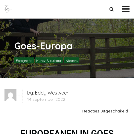
Goes-Europa
Fotografie
Kunst & cultuur
Nieuws
by:
Eddy Westveer
14 september 2022
Reacties uitgeschakeld
EUROPEANEN IN GOES