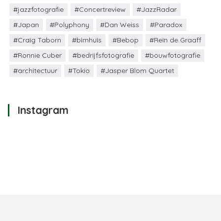
#jazzfotografie
#Concertreview
#JazzRadar
#Japan
#Polyphony
#Dan Weiss
#Paradox
#Craig Taborn
#bimhuis
#Bebop
#Rein de Graaff
#Ronnie Cuber
#bedrijfsfotografie
#bouwfotografie
#architectuur
#Tokio
#Jasper Blom Quartet
Instagram