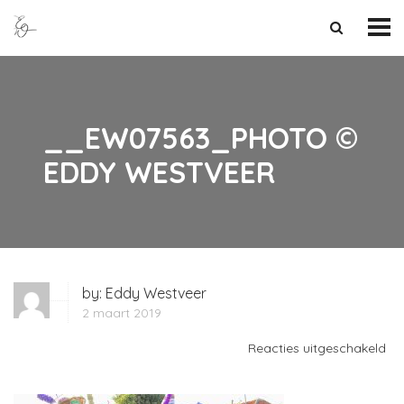
__EW07563_PHOTO ©
EDDY WESTVEER
by:
Eddy Westveer
2 maart 2019
vo
Reacties uitgeschakeld
__
©