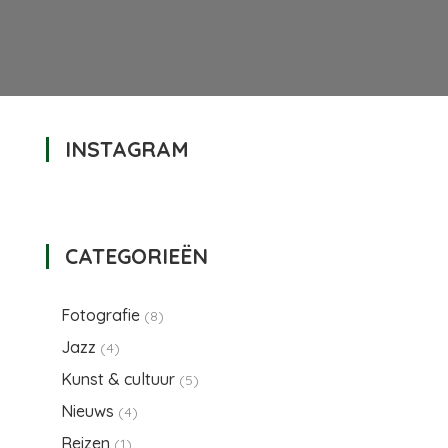
INSTAGRAM
oor
20190302_EW48769_PHOTO
©
DDY
CATEGORIEËN
ESTVEER
Fotografie
(8)
Jazz
(4)
Kunst & cultuur
(5)
Nieuws
(4)
Reizen
(1)