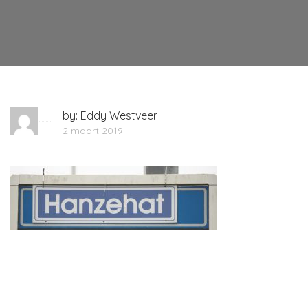
by:
Eddy Westveer
2 maart 2019