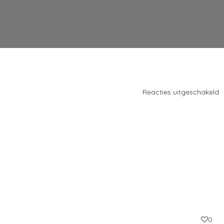
v
Reacties uitgeschakeld
_
E
W
0