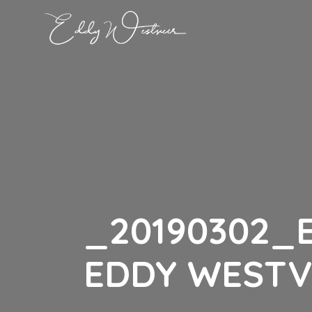
_20190302_
EDDY WESTV