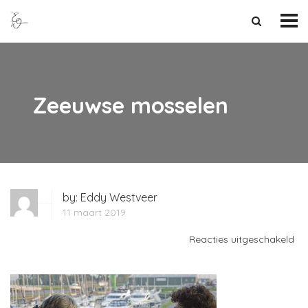
Zeeuwse mosselen
by:
Eddy Westveer
11 maart 2019
vo
Reacties uitgeschakeld
Ze
mo