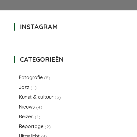
INSTAGRAM
oor
onnen,
oeien
n
CATEGORIEËN
akens
Fotografie
(8)
Jazz
(4)
Kunst & cultuur
(5)
Nieuws
(4)
Reizen
(1)
Reportage
(2)
Uitgelicht
(4)