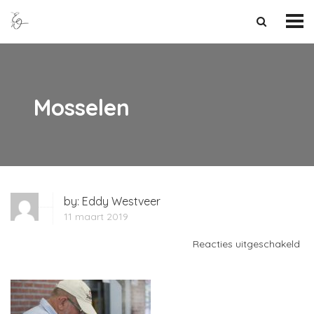
Mosselen
by:
Eddy Westveer
11 maart 2019
vo
Reacties uitgeschakeld
Mo