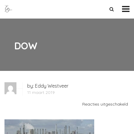
DOW
by:
Eddy Westveer
11 maart 2019
vo
Reacties uitgeschakeld
D