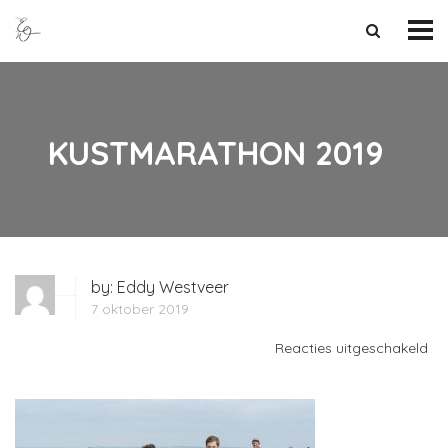
KUSTMARATHON 2019
by:
Eddy Westveer
7 oktober 2019
vo
Reacties uitgeschakeld
KU
20