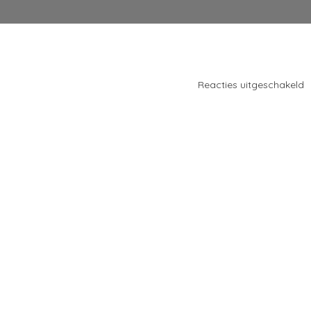
v
Reacties uitgeschakeld
K
2