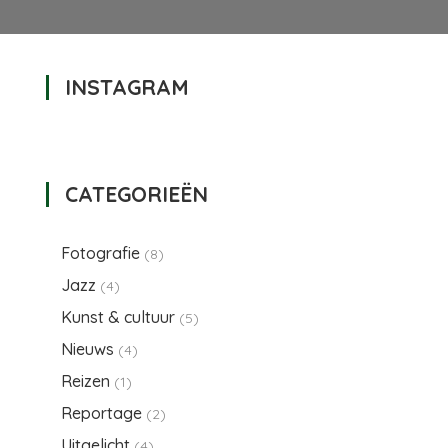
INSTAGRAM
oor
USTMARATHON
019
CATEGORIEËN
Fotografie
(8)
Jazz
(4)
Kunst & cultuur
(5)
Nieuws
(4)
Reizen
(1)
Reportage
(2)
Uitgelicht
(4)