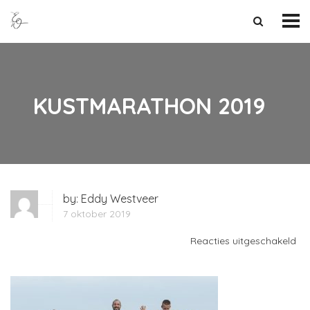
KUSTMARATHON 2019
by:
Eddy Westveer
7 oktober 2019
vo
Reacties uitgeschakeld
KU
20