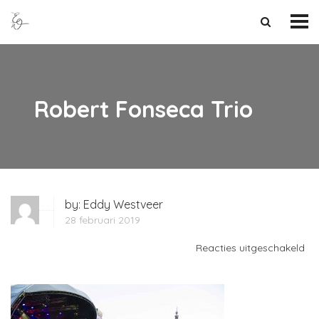
Robert Fonseca Trio
by:
Eddy Westveer
28 februari 2019
vo
Reacties uitgeschakeld
Ro
Fo
Tri