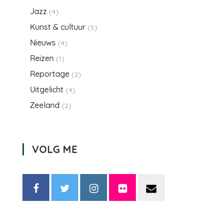
aag)_PHOTO
Jazz
(4)
©
DDY
Kunst & cultuur
(5)
ESTVEER_PHOTO
Nieuws
(4)
©
DDY
Reizen
(1)
ESTVEER
Reportage
(2)
Uitgelicht
(4)
Zeeland
(2)
VOLG ME