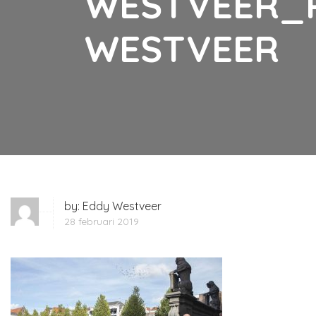
WESTVEER_
WESTVEER
by:
Eddy Westveer
28 februari 2019