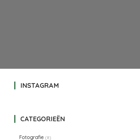
INSTAGRAM
oor
_20141016_EW49807-
-
-
CATEGORIEËN
-
1
Fotografie
(8)