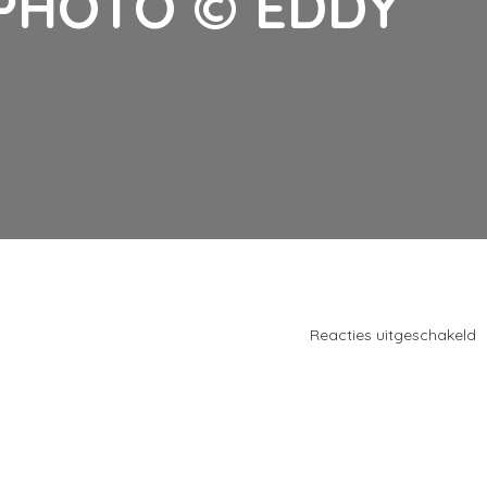
PHOTO © EDDY
v
Reacties uitgeschakeld
_
6
5
4
3
(