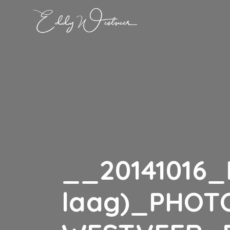
__20141016_
laag)_PHOT